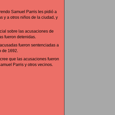
rendo Samuel Parris les pidió a
s y a otros niños de la ciudad, y
cial sobre las acusaciones de
as fueron detenidas.
as acusadas fueron sentenciadas a
o de 1692.
 cree que las acusaciones fueron
amuel Parris y otros vecinos.