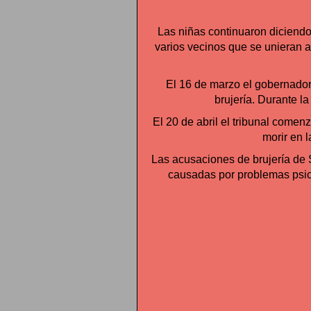
Las niñas continuaron diciendo
varios vecinos que se unieran a 
El 16 de marzo el gobernador
brujería. Durante l
El 20 de abril el tribunal comen
morir en 
Las acusaciones de brujería de 
causadas por problemas psico