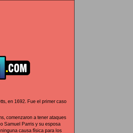
ts, en 1692. Fue el primer caso
ams, comenzaron a tener ataques
ndo Samuel Parris y su esposa
ninguna causa física para los