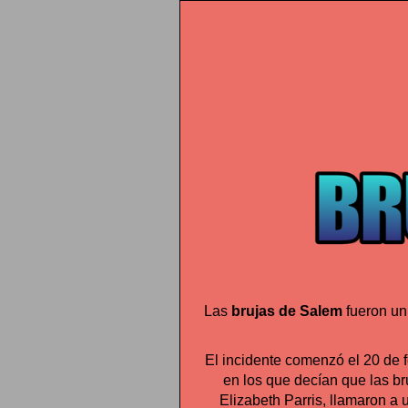
Las
brujas de Salem
fueron un
El incidente comenzó el 20 de 
en los que decían que las br
Elizabeth Parris, llamaron a